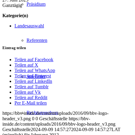
Präsidium
Ganztägig
Kategorie(n)
Landesauswahl
Referenten
Eintrag teilen
Teilen auf Facebook
Teilen auf X
Teilen auf WhatsApp
Teilen auf Pinterest
Spielleiter
Teilen auf LinkedIn
Teilen auf Tumblr
Teilen auf Vk
Teilen auf Reddit
Per E-Mail teilen
Rechtsausschuss
https://bbv-inside.de/content/uploads/2016/09/bbv-logo-
header_v3.png
0
0
Geschäftsstelle
https://bbv-
inside.de/content/uploads/2016/09/bbv-logo-header_v3.png
Geschäftsstelle
2024-09-09 14:57:27
2024-09-09 14:57:27
LAT
(männlich) für Jahrgang 2012