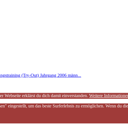
ngstraining (Try-Out) Jahrgang 2006 männ...
er Webseite erklärst du dich damit einverstanden.
Weitere Informatione
sen" eingestellt, um das beste Surferlebnis zu ermöglichen. Wenn du 