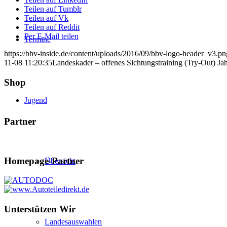
Teilen auf Tumblr
Teilen auf Vk
Teilen auf Reddit
Per E-Mail teilen
Termine
https://bbv-inside.de/content/uploads/2016/09/bbv-logo-header_v3.pn
11-08 11:20:35
Landeskader – offenes Sichtungstraining (Try-Out) J
Shop
Jugend
Partner
Homepage-Partner
Übersicht
Unterstützen Wir
Landesauswahlen