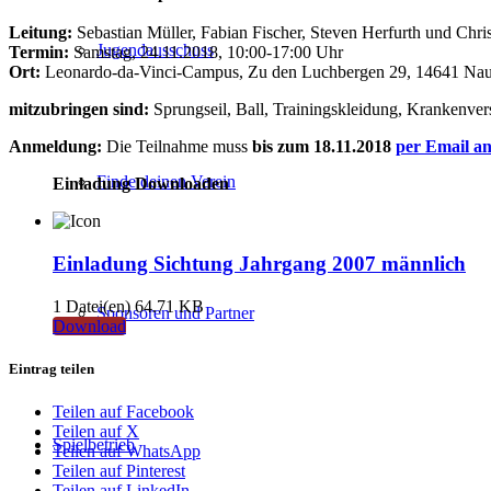
Leitung:
Sebastian Müller, Fabian Fischer, Steven Herfurth und Chri
Jugendausschuss
Termin:
Samstag, 24.11.2018, 10:00-17:00 Uhr
Ort:
Leonardo-da-Vinci-Campus, Zu den Luchbergen 29, 14641 Na
mitzubringen sind:
Sprungseil, Ball, Trainingskleidung, Krankenver
Anmeldung:
Die Teilnahme muss
bis zum 18.11.2018
per Email an
Finde deinen Verein
Einladung Downloaden
Einladung Sichtung Jahrgang 2007 männlich
1 Datei(en)
64.71 KB
Sponsoren und Partner
Download
Eintrag teilen
Teilen auf Facebook
Teilen auf X
Spielbetrieb
Teilen auf WhatsApp
Teilen auf Pinterest
Teilen auf LinkedIn