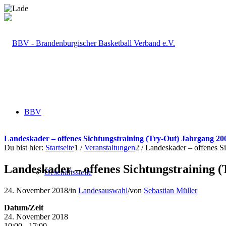
BBV
Landeskader – offenes Sichtungstraining (Try-Out) Jahrgang 20
Du bist hier:
Startseite
1
/
Veranstaltungen
2
/
Landeskader – offenes Si
Landeskader – offenes Sichtungstraining 
Geschäftsstelle
24. November 2018
/
in
Landesauswahl
/
von
Sebastian Müller
Datum/Zeit
24. November 2018
10:00 - 17:00