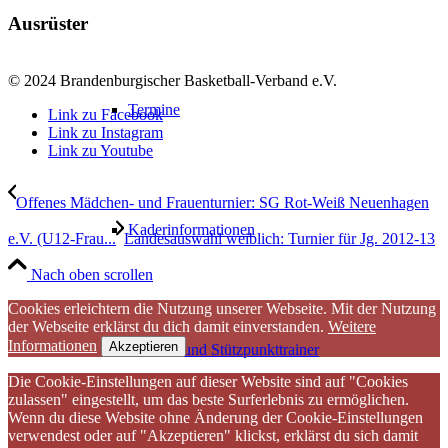
Ausrüster
© 2024 Brandenburgischer Basketball-Verband e.V.
Termine
Link zu Facebook
Link zu Instagram
Link zu Youtube
Offenes Mädchen- und Frauenturnier: SG Rot-Weiß Neuenhagen
Kaderinformationen
e.V. (U12-Frau...
Landesauswahl weiblich: Turnier für Jg. 2012-13
Nach oben scrollen
Cookies erleichtern die Nutzung unserer Webseite. Mit der Nutzung
der Webseite erklärst du dich damit einverstanden.
Weitere
Informationen
Akzeptieren
Landes- und Stützpunkttrainer
Die Cookie-Einstellungen auf dieser Website sind auf "Cookies
zulassen" eingestellt, um das beste Surferlebnis zu ermöglichen.
Wenn du diese Website ohne Änderung der Cookie-Einstellungen
verwendest oder auf "Akzeptieren" klickst, erklärst du sich damit