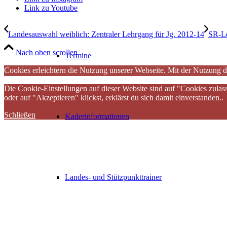
Link zu Youtube
Landesauswahl weiblich: Zentraler Lehrgang für Jg. 2012-14
SR-Le
Nach oben scrollen
Termine
Cookies erleichtern die Nutzung unserer Webseite. Mit der Nutzung d
Die Cookie-Einstellungen auf dieser Website sind auf "Cookies zulas
oder auf "Akzeptieren" klickst, erklärst du sich damit einverstanden..
Schließen
Kaderinformationen
Landes- und Stützpunkttrainer