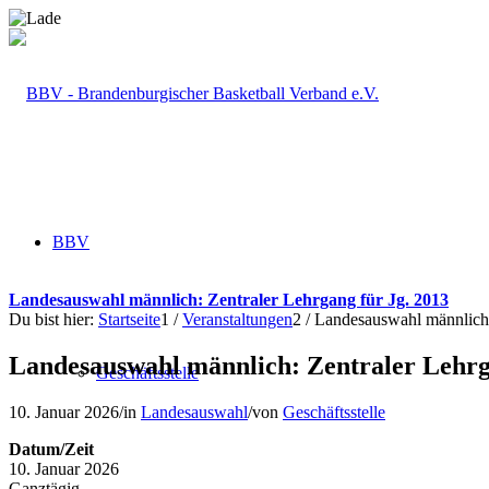
BBV
Landesauswahl männlich: Zentraler Lehrgang für Jg. 2013
Du bist hier:
Startseite
1
/
Veranstaltungen
2
/
Landesauswahl männlich:
Landesauswahl männlich: Zentraler Lehrg
Geschäftsstelle
10. Januar 2026
/
in
Landesauswahl
/
von
Geschäftsstelle
Datum/Zeit
10. Januar 2026
Ganztägig