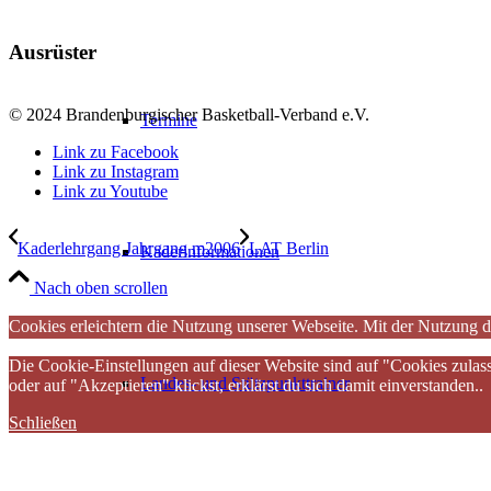
Ausrüster
© 2024 Brandenburgischer Basketball-Verband e.V.
Termine
Link zu Facebook
Link zu Instagram
Link zu Youtube
Kaderlehrgang Jahrgang m2006
LAT Berlin
Kaderinformationen
Nach oben scrollen
Cookies erleichtern die Nutzung unserer Webseite. Mit der Nutzung d
Die Cookie-Einstellungen auf dieser Website sind auf "Cookies zulas
Landes- und Stützpunkttrainer
oder auf "Akzeptieren" klickst, erklärst du sich damit einverstanden..
Schließen