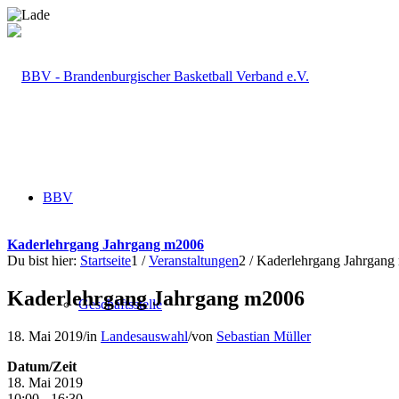
BBV
Kaderlehrgang Jahrgang m2006
Du bist hier:
Startseite
1
/
Veranstaltungen
2
/
Kaderlehrgang Jahrgang
Kaderlehrgang Jahrgang m2006
Geschäftsstelle
18. Mai 2019
/
in
Landesauswahl
/
von
Sebastian Müller
Datum/Zeit
18. Mai 2019
10:00 - 16:30