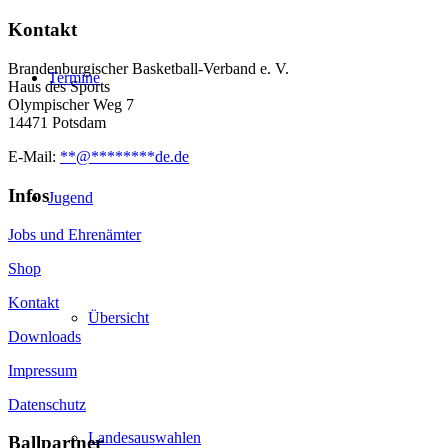
Kontakt
Brandenburgischer Basketball-Verband e. V.
Termine
Haus des Sports
Olympischer Weg 7
14471 Potsdam
E-Mail:
**
@
********
de.de
Infos
Jugend
Jobs und Ehrenämter
Shop
Kontakt
Übersicht
Downloads
Impressum
Datenschutz
Landesauswahlen
Ballpartner