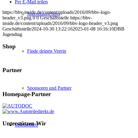
Per E-Mail teilen
https://bbv-inside.de/content/uploads/2016/09/bbv-logo-
Jugendausschuss
header_v3.png
0
0
Geschäftsstelle
https://bbv-
inside.de/content/uploads/2016/09/bbv-logo-header_v3.png
Geschäftsstelle
2024-10-30 13:22:16
2025-01-08 16:16:10
DBB
Jugendtag
Shop
Finde deinen Verein
Partner
Sponsoren und Partner
Homepage-Partner
Unterstützen Wir
Spielbetrieb