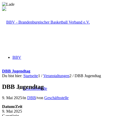
BBV
DBB Jugendtag
Du bist hier:
Startseite
1
/
Veranstaltungen
2
/
DBB Jugendtag
DBB Jugendtag
Geschäftsstelle
9. Mai 2025
/
in
DBB
/
von
Geschäftsstelle
Datum/Zeit
9. Mai 2025
Ganztägig