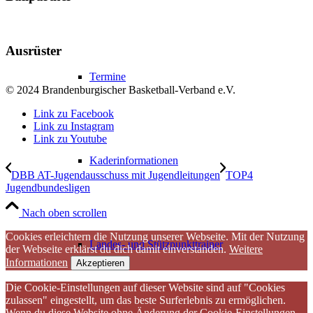
Ausrüster
Termine
© 2024 Brandenburgischer Basketball-Verband e.V.
Link zu Facebook
Link zu Instagram
Link zu Youtube
Kaderinformationen
DBB AT-Jugendausschuss mit Jugendleitungen
TOP4
Jugendbundesligen
Nach oben scrollen
Cookies erleichtern die Nutzung unserer Webseite. Mit der Nutzung
Landes- und Stützpunkttrainer
der Webseite erklärst du dich damit einverstanden.
Weitere
Informationen
Akzeptieren
Die Cookie-Einstellungen auf dieser Website sind auf "Cookies
zulassen" eingestellt, um das beste Surferlebnis zu ermöglichen.
Wenn du diese Website ohne Änderung der Cookie-Einstellungen