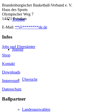
Brandenburgischer Basketball-Verband e. V.
Haus des Sports
Olympischer Weg 7
14471 Potsdam
Termine
E-Mail:
**
@
********
de.de
Infos
Jobs und Ehrenämter
Jugend
Shop
Kontakt
Downloads
Übersicht
Impressum
Datenschutz
Ballpartner
Landesauswahlen