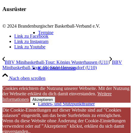
Ausrüster
© 2024 Brandenburgischer Basketball-Verband e.V.
Termine
Link zu Facebook
Link zu Instagram
Link zu Youtube
BBV Minibasketball-Tour: Königs Wusterhausen (U11)
BBV
Minibasketball-Tour: SV Stahl Hennigsdorf (U10)
Kaderinformationen
Nach oben scrollen
Cookies erleichtern die Nutzung unserer Webseite. Mit der Nutzung
der Webseite erklärst du dich damit einverstanden.
Weitere
Informationen
Akzeptieren
Landes- und Stützpunkttrainer
Die Cookie-Einstellungen auf dieser Website sind auf "Cookies
zulassen" eingestellt, um das beste Surferlebnis zu ermöglichen.
Wenn du diese Website ohne Änderung der Cookie-Einstellungen
verwendest oder auf "Akzeptieren" klickst, erklärst du sich damit
einverstanden..