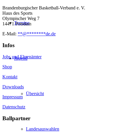
Brandenburgischer Basketball-Verband e. V.
Haus des Sports
Olympischer Weg 7
Termine
14471 Potsdam
E-Mail:
**
@
********
de.de
Infos
Jobs und Ehrenämter
Jugend
Shop
Kontakt
Downloads
Übersicht
Impressum
Datenschutz
Ballpartner
Landesauswahlen