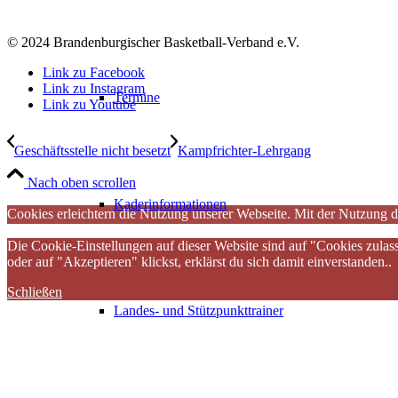
© 2024 Brandenburgischer Basketball-Verband e.V.
Link zu Facebook
Link zu Instagram
Termine
Link zu Youtube
Geschäftsstelle nicht besetzt
Kampfrichter-Lehrgang
Nach oben scrollen
Kaderinformationen
Cookies erleichtern die Nutzung unserer Webseite. Mit der Nutzung d
Die Cookie-Einstellungen auf dieser Website sind auf "Cookies zulas
oder auf "Akzeptieren" klickst, erklärst du sich damit einverstanden..
Schließen
Landes- und Stützpunkttrainer