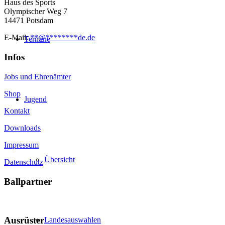
Haus des Sports
Olympischer Weg 7
14471 Potsdam
E-Mail:
**
@
********
de.de
Termine
Infos
Jobs und Ehrenämter
Shop
Jugend
Kontakt
Downloads
Impressum
Übersicht
Datenschutz
Ballpartner
Ausrüster
Landesauswahlen