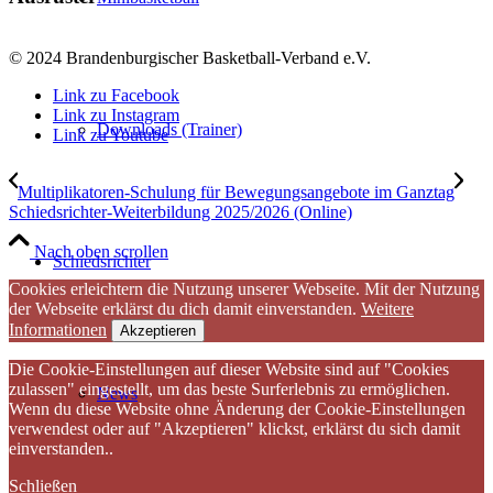
© 2024 Brandenburgischer Basketball-Verband e.V.
Link zu Facebook
Link zu Instagram
Downloads (Trainer)
Link zu Youtube
Multiplikatoren-Schulung für Bewegungsangebote im Ganztag
Schiedsrichter-Weiterbildung 2025/2026 (Online)
Nach oben scrollen
Schiedsrichter
Cookies erleichtern die Nutzung unserer Webseite. Mit der Nutzung
der Webseite erklärst du dich damit einverstanden.
Weitere
Informationen
Akzeptieren
Die Cookie-Einstellungen auf dieser Website sind auf "Cookies
zulassen" eingestellt, um das beste Surferlebnis zu ermöglichen.
News
Wenn du diese Website ohne Änderung der Cookie-Einstellungen
verwendest oder auf "Akzeptieren" klickst, erklärst du sich damit
einverstanden..
Schließen