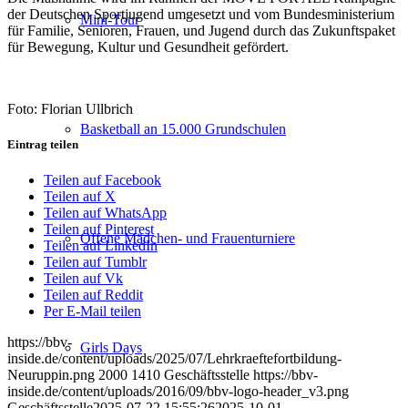
der Deutschen Sportjugend umgesetzt und vom Bundesministerium
Mini-Tour
für Familie, Senioren, Frauen, und Jugend durch das Zukunftspaket
für Bewegung, Kultur und Gesundheit gefördert.
Foto: Florian Ullbrich
Basketball an 15.000 Grundschulen
Eintrag teilen
Teilen auf Facebook
Teilen auf X
Teilen auf WhatsApp
Teilen auf Pinterest
Offene Mädchen- und Frauenturniere
Teilen auf LinkedIn
Teilen auf Tumblr
Teilen auf Vk
Teilen auf Reddit
Per E-Mail teilen
https://bbv-
Girls Days
inside.de/content/uploads/2025/07/Lehrkraeftefortbildung-
Neuruppin.png
2000
1410
Geschäftsstelle
https://bbv-
inside.de/content/uploads/2016/09/bbv-logo-header_v3.png
Geschäftsstelle
2025-07-22 15:55:26
2025-10-01