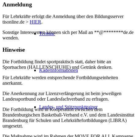
Anmeldung
Für Lehrkräfte erfolgt die Anmeldung über den Bildungsserver
tisonline.de >
HIER
.
Sonstige Interessenten können sich per Mail an
**
@
********
de.de
Termine
wenden.
Hinweise
Die Fortbildung findet sportpraktisch statt, daher bitte an
Sportsachen (HALLENSCHUHE) und Getränk denken.
Kaderinformationen
Für Lehrkräfte werden entsprechende Fortbildungseinheiten
anerkannt.
Die Anerkennung zur Lizenzverlängerung ist beim jeweiligen
Landessportbund oder Landesfachverband zu erfragen.
Landes- und Stützpunkttrainer
Die Fortbildung wird in Kooperation zwischen dem
Brandenburgischen Basketball-Verband e.V. und dem Landesinstitut
Brandenburg für Schulen und Lehrkräftefortbildungen (LIBRA)
umgesetzt.
Die Maßnahme wird im Rahmen der MOVE FOR ALL Kampagne