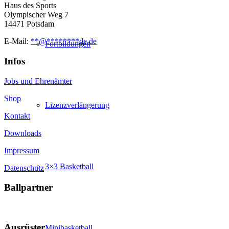
Haus des Sports
Olympischer Weg 7
14471 Potsdam
E-Mail:
**
@
********
de.de
Fortbildungen
Infos
Jobs und Ehrenämter
Shop
Lizenzverlängerung
Kontakt
Downloads
Impressum
3×3 Basketball
Datenschutz
Ballpartner
Ausrüster
Minibasketball