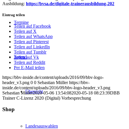
Ausbildung:
https://bvsa.de/digitale-trainerausbildung-202
Eintrag teilen
Termine
Teilen auf Facebook
Teilen auf X
Teilen auf WhatsApp
Teilen auf Pinterest
Teilen auf LinkedIn
Teilen auf Tumblr
Jugend
Teilen auf Vk
Teilen auf Reddit
Per E-Mail teilen
https://bbv-inside.de/content/uploads/2016/09/bbv-logo-
header_v3.png
0
0
Sebastian Müller
https://bbv-
inside.de/content/uploads/2016/09/bbv-logo-header_v3.png
Übersicht
Sebastian Müller
2020-05-06 13:54:08
2020-05-18 08:23:39
DBB
Trainer C-Lizenz 2020 (Digital) Vorbesprechung
Shop
Landesauswahlen