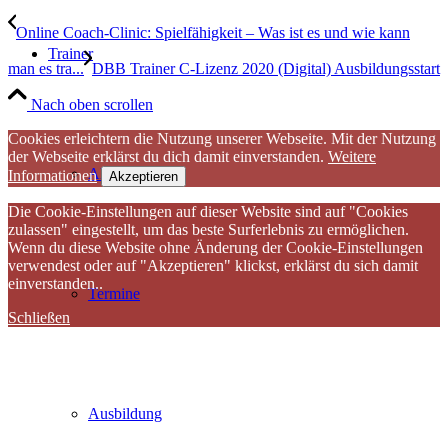
Online Coach-Clinic: Spielfähigkeit – Was ist es und wie kann
Trainer
man es tra...
DBB Trainer C-Lizenz 2020 (Digital) Ausbildungsstart
Nach oben scrollen
Cookies erleichtern die Nutzung unserer Webseite. Mit der Nutzung
der Webseite erklärst du dich damit einverstanden.
Weitere
Allgemeines
Informationen
Akzeptieren
Die Cookie-Einstellungen auf dieser Website sind auf "Cookies
zulassen" eingestellt, um das beste Surferlebnis zu ermöglichen.
Wenn du diese Website ohne Änderung der Cookie-Einstellungen
verwendest oder auf "Akzeptieren" klickst, erklärst du sich damit
einverstanden..
Termine
Schließen
Ausbildung