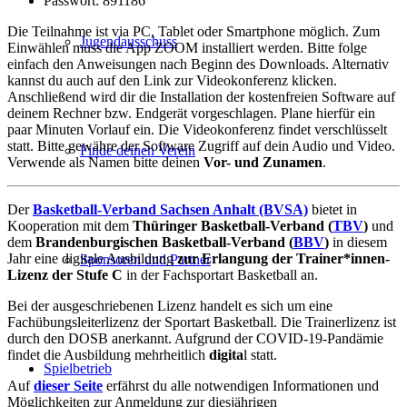
Passwort: 891186
Die Teilnahme ist via PC, Tablet oder Smartphone möglich. Zum
Jugendausschuss
Einwählen muss die App ZOOM installiert werden. Bitte folge
einfach den Anweisungen nach Beginn des Downloads. Alternativ
kannst du auch auf den Link zur Videokonferenz klicken.
Anschließend wird dir die Installation der kostenfreien Software auf
deinem Rechner bzw. Endgerät vorgeschlagen. Plane hierfür ein
paar Minuten Vorlauf ein. Die Videokonferenz findet verschlüsselt
statt. Bitte gewähre der Software Zugriff auf dein Audio und Video.
Finde deinen Verein
Verwende als Namen bitte deinen
Vor- und Zunamen
.
Der
Basketball-Verband Sachsen Anhalt (BVSA)
bietet in
Kooperation mit dem
Thüringer Basketball-Verband (
TBV
)
und
dem
Brandenburgischen Basketball-Verband (
BBV
)
in diesem
Jahr eine digitale Ausbildung
zur Erlangung der Trainer*innen-
Sponsoren und Partner
Lizenz der Stufe C
in der Fachsportart Basketball an.
Bei der ausgeschriebenen Lizenz handelt es sich um eine
Fachübungsleiterlizenz der Sportart Basketball. Die Trainerlizenz ist
durch den DOSB anerkannt. Aufgrund der COVID-19-Pandämie
findet die Ausbildung mehrheitlich
digita
l statt.
Spielbetrieb
Auf
dieser Seite
erfährst du alle notwendigen Informationen und
Möglichkeiten zur Anmeldung zur diesjährigen