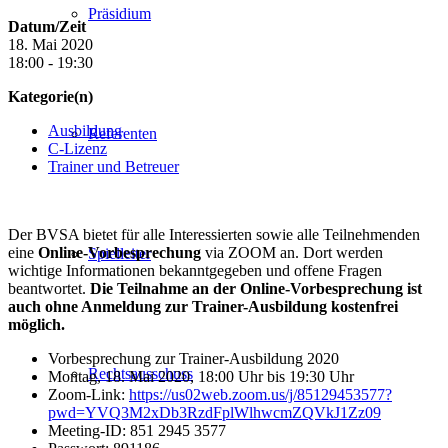
Präsidium
Datum/Zeit
18. Mai 2020
18:00 - 19:30
Kategorie(n)
Ausbildung
Referenten
C-Lizenz
Trainer und Betreuer
Der BVSA bietet für alle Interessierten sowie alle Teilnehmenden
eine
Online-Vorbesprechung
via ZOOM an. Dort werden
Spielleiter
wichtige Informationen bekanntgegeben und offene Fragen
beantwortet.
Die Teilnahme an der Online-Vorbesprechung ist
auch ohne Anmeldung zur Trainer-Ausbildung kostenfrei
möglich.
Vorbesprechung zur Trainer-Ausbildung 2020
Rechtsausschuss
Montag, 18. Mai 2020, 18:00 Uhr bis 19:30 Uhr
Zoom-Link:
https://us02web.zoom.us/j/85129453577?
pwd=YVQ3M2xDb3RzdFplWlhwcmZQVkJ1Zz09
Meeting-ID: 851 2945 3577