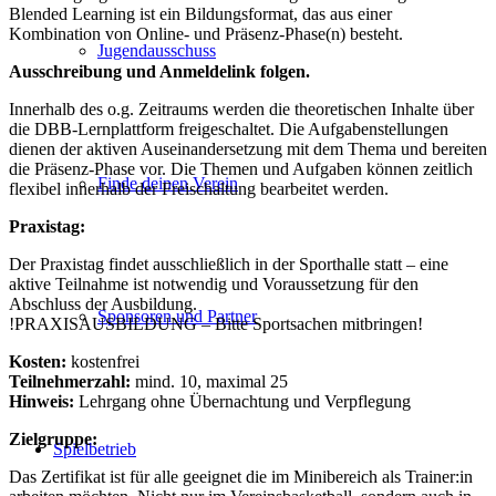
Blended Learning ist ein Bildungsformat, das aus einer
Kombination von Online- und Präsenz-Phase(n) besteht.
Jugendausschuss
Ausschreibung und Anmeldelink folgen.
Innerhalb des o.g. Zeitraums werden die theoretischen Inhalte über
die DBB-Lernplattform freigeschaltet. Die Aufgabenstellungen
dienen der aktiven Auseinandersetzung mit dem Thema und bereiten
die Präsenz-Phase vor. Die Themen und Aufgaben können zeitlich
Finde deinen Verein
flexibel innerhalb der Freischaltung bearbeitet werden.
Praxistag:
Der Praxistag findet ausschließlich in der Sporthalle statt – eine
aktive Teilnahme ist notwendig und Voraussetzung für den
Abschluss der Ausbildung.
Sponsoren und Partner
!PRAXISAUSBILDUNG – Bitte Sportsachen mitbringen!
Kosten:
kostenfrei
Teilnehmerzahl:
mind. 10, maximal 25
Hinweis:
Lehrgang ohne Übernachtung und Verpflegung
Zielgruppe:
Spielbetrieb
Das Zertifikat ist für alle geeignet die im Minibereich als Trainer:in