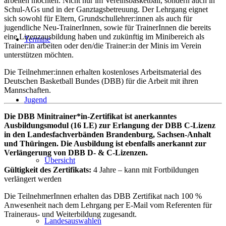
arbeiten möchten. Nicht nur im Vereinsbasketball, sondern auch in
Schul-AGs und in der Ganztagsbetreuung. Der Lehrgang eignet
sich sowohl für Eltern, Grundschullehrer:innen als auch für
jugendliche Neu-TrainerInnen, sowie für TrainerInnen die bereits
eine Lizenzausbildung haben und zukünftig im Minibereich als
Termine
Trainer:in arbeiten oder den/die Trainer:in der Minis im Verein
unterstützen möchten.
Die Teilnehmer:innen erhalten kostenloses Arbeitsmaterial des
Deutschen Basketball Bundes (DBB) für die Arbeit mit ihren
Mannschaften.
Jugend
Die DBB Minitrainer*in-Zertifikat ist anerkanntes
Ausbildungsmodul (16 LE) zur Erlangung der DBB C-Lizenz
in den Landesfachverbänden Brandenburg, Sachsen-Anhalt
und Thüringen. Die Ausbildung ist ebenfalls anerkannt zur
Verlängerung von DBB D- & C-Lizenzen.
Übersicht
Gültigkeit des Zertifikats:
4 Jahre – kann mit Fortbildungen
verlängert werden
Die TeilnehmerInnen erhalten das DBB Zertifikat nach 100 %
Anwesenheit nach dem Lehrgang per E-Mail vom Referenten für
Traineraus- und Weiterbildung zugesandt.
Landesauswahlen