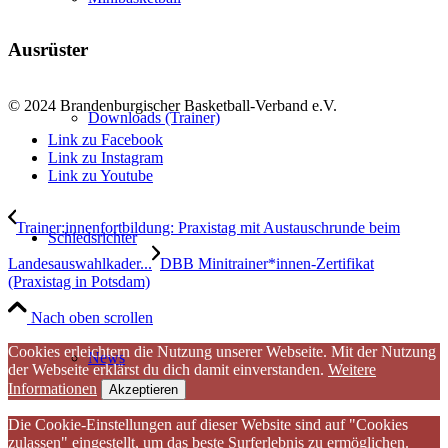
Ausrüster
© 2024 Brandenburgischer Basketball-Verband e.V.
Downloads (Trainer)
Link zu Facebook
Link zu Instagram
Link zu Youtube
Trainer:innenfortbildung: Praxistag mit Austauschrunde beim
Schiedsrichter
Landesauswahlkader...
DBB Minitrainer*innen-Zertifikat
(Praxistag in Potsdam)
Nach oben scrollen
Cookies erleichtern die Nutzung unserer Webseite. Mit der Nutzung
News
der Webseite erklärst du dich damit einverstanden.
Weitere
Informationen
Akzeptieren
Die Cookie-Einstellungen auf dieser Website sind auf "Cookies
zulassen" eingestellt, um das beste Surferlebnis zu ermöglichen.