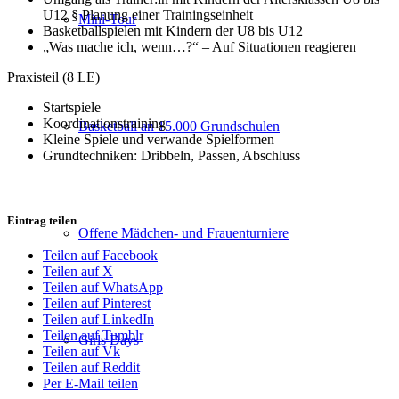
U12 § Planung einer Trainingseinheit
Mini-Tour
Basketballspielen mit Kindern der U8 bis U12
„Was mache ich, wenn…?“ – Auf Situationen reagieren
Praxisteil (8 LE)
Startspiele
Koordinationstraining
Basketball an 15.000 Grundschulen
Kleine Spiele und verwande Spielformen
Grundtechniken: Dribbeln, Passen, Abschluss
Eintrag teilen
Offene Mädchen- und Frauenturniere
Teilen auf Facebook
Teilen auf X
Teilen auf WhatsApp
Teilen auf Pinterest
Teilen auf LinkedIn
Teilen auf Tumblr
Girls Days
Teilen auf Vk
Teilen auf Reddit
Per E-Mail teilen