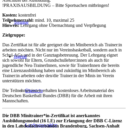
Abschluss der Ausbildung.
!PRAXISAUSBILDUNG – Bitte Sportsachen mitbringen!
Kosten:
kostenfrei
Teilnehmerzahl:
mind. 10, maximal 25
Termine
Hinweis:
Lehrgang ohne Übernachtung und Verpflegung
Zielgruppe:
Das Zertifikat ist für alle geeignet die im Minibereich als Trainer:in
arbeiten möchten. Nicht nur im Vereinsbasketball, sondern auch in
Schul-AGs und in der Ganztagsbetreuung. Der Lehrgang eignet
Jugend
sich sowohl für Eltern, Grundschullehrer:innen als auch für
jugendliche Neu-TrainerInnen, sowie für TrainerInnen die bereits
eine Lizenzausbildung haben und zukünftig im Minibereich als
Trainer:in arbeiten oder den/die Trainer:in der Minis im Verein
unterstützen möchten.
Die Teilnehmer:innen erhalten kostenloses Arbeitsmaterial des
Übersicht
Deutschen Basketball Bundes (DBB) für die Arbeit mit ihren
Mannschaften.
Die DBB Minitrainer*in-Zertifikat ist anerkanntes
Ausbildungsmodul (16 LE) zur Erlangung der DBB C-Lizenz
Landesauswahlen
in den Landesfachverbänden Brandenburg, Sachsen-Anhalt