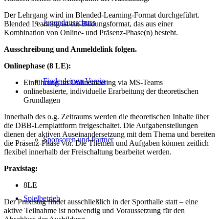
Der Lehrgang wird im Blended-Learning-Format durchgeführt.
Jugendausschuss
Blended Learning ist ein Bildungsformat, das aus einer
Kombination von Online- und Präsenz-Phase(n) besteht.
Ausschreibung und Anmeldelink folgen.
Onlinephase (8 LE):
Finde deinen Verein
Einführung im Onlinemeeting via MS-Teams
onlinebasierte, individuelle Erarbeitung der theoretischen
Grundlagen
Innerhalb des o.g. Zeitraums werden die theoretischen Inhalte über
die DBB-Lernplattform freigeschaltet. Die Aufgabenstellungen
dienen der aktiven Auseinandersetzung mit dem Thema und bereiten
Sponsoren und Partner
die Präsenz-Phase vor. Die Themen und Aufgaben können zeitlich
flexibel innerhalb der Freischaltung bearbeitet werden.
Praxistag:
8LE
Spielbetrieb
Der Praxistag findet ausschließlich in der Sporthalle statt – eine
aktive Teilnahme ist notwendig und Voraussetzung für den