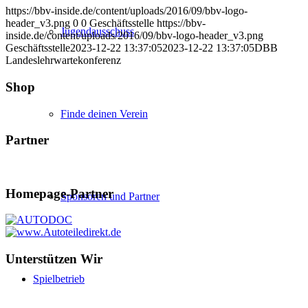
https://bbv-inside.de/content/uploads/2016/09/bbv-logo-
header_v3.png
0
0
Geschäftsstelle
https://bbv-
Jugendausschuss
inside.de/content/uploads/2016/09/bbv-logo-header_v3.png
Geschäftsstelle
2023-12-22 13:37:05
2023-12-22 13:37:05
DBB
Landeslehrwartekonferenz
Shop
Finde deinen Verein
Partner
Homepage-Partner
Sponsoren und Partner
Unterstützen Wir
Spielbetrieb