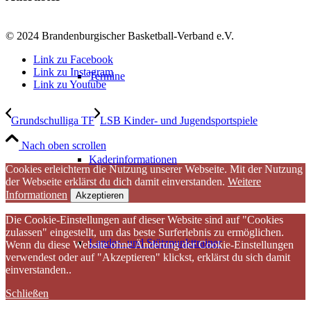
© 2024 Brandenburgischer Basketball-Verband e.V.
Link zu Facebook
Link zu Instagram
Termine
Link zu Youtube
Grundschulliga TF
LSB Kinder- und Jugendsportspiele
Nach oben scrollen
Kaderinformationen
Cookies erleichtern die Nutzung unserer Webseite. Mit der Nutzung
der Webseite erklärst du dich damit einverstanden.
Weitere
Informationen
Akzeptieren
Die Cookie-Einstellungen auf dieser Website sind auf "Cookies
zulassen" eingestellt, um das beste Surferlebnis zu ermöglichen.
Landes- und Stützpunkttrainer
Wenn du diese Website ohne Änderung der Cookie-Einstellungen
verwendest oder auf "Akzeptieren" klickst, erklärst du sich damit
einverstanden..
Schließen