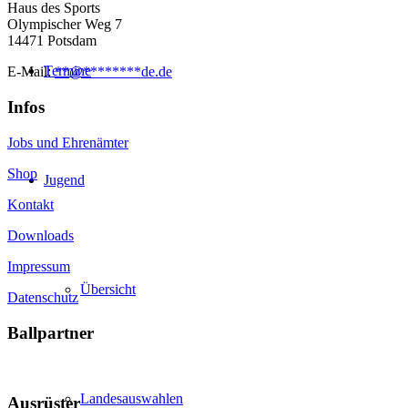
Haus des Sports
Olympischer Weg 7
14471 Potsdam
Termine
E-Mail:
**
@
********
de.de
Infos
Jobs und Ehrenämter
Shop
Jugend
Kontakt
Downloads
Impressum
Übersicht
Datenschutz
Ballpartner
Landesauswahlen
Ausrüster