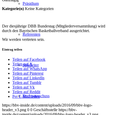
Präsidium
Kategorie(n)
Keine Kategorien
Der diesjährige DBB Bundestag (Mitgliederversammlung) wird
durch den Bayrischen Basketballverband ausgerichtet.
Referenten
Wir werden vertreten sein.
Eintrag teilen
Teilen auf Facebook
Teilen auf X
Spielleiter
Teilen auf WhatsApp
Teilen auf Pinterest
Teilen auf LinkedIn
Teilen auf Tumblr
Teilen auf Vk
Teilen auf Reddit
Rechtsausschuss
Per E-Mail teilen
https://bbv-inside.de/content/uploads/2016/09/bbv-logo-
header_v3.png
0
0
Geschäftsstelle
https://bbv-
inside.de/content/uploads/2016/09/bbv-logo-header_v3.png