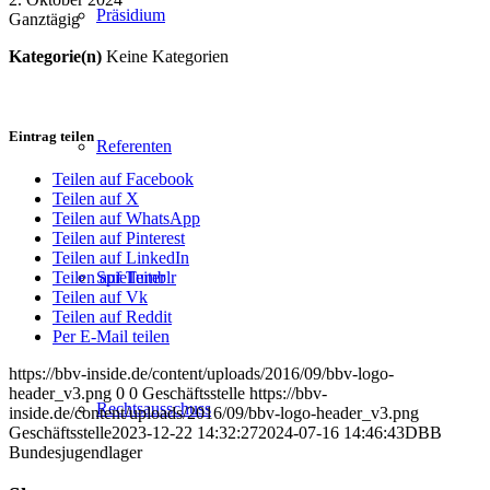
Präsidium
Ganztägig
Kategorie(n)
Keine Kategorien
Eintrag teilen
Referenten
Teilen auf Facebook
Teilen auf X
Teilen auf WhatsApp
Teilen auf Pinterest
Teilen auf LinkedIn
Spielleiter
Teilen auf Tumblr
Teilen auf Vk
Teilen auf Reddit
Per E-Mail teilen
https://bbv-inside.de/content/uploads/2016/09/bbv-logo-
header_v3.png
0
0
Geschäftsstelle
https://bbv-
Rechtsausschuss
inside.de/content/uploads/2016/09/bbv-logo-header_v3.png
Geschäftsstelle
2023-12-22 14:32:27
2024-07-16 14:46:43
DBB
Bundesjugendlager