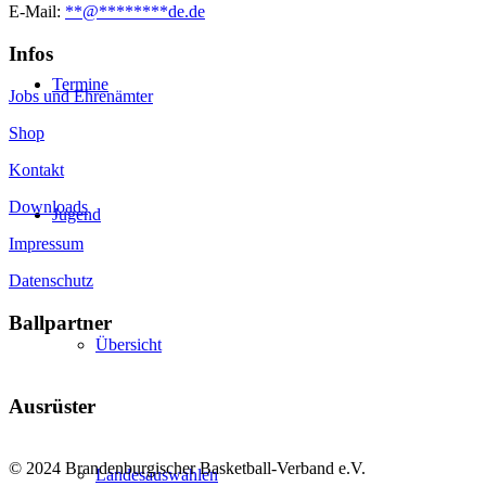
E-Mail:
**
@
********
de.de
Infos
Termine
Jobs und Ehrenämter
Shop
Kontakt
Downloads
Jugend
Impressum
Datenschutz
Ballpartner
Übersicht
Ausrüster
© 2024 Brandenburgischer Basketball-Verband e.V.
Landesauswahlen