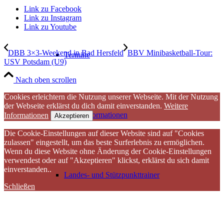
Link zu Facebook
Link zu Instagram
Link zu Youtube
DBB 3×3-Weekend in Bad Hersfeld
BBV Minibasketball-Tour:
Termine
USV Potsdam (U9)
Nach oben scrollen
Cookies erleichtern die Nutzung unserer Webseite. Mit der Nutzung
der Webseite erklärst du dich damit einverstanden.
Weitere
Kaderinformationen
Informationen
Akzeptieren
Die Cookie-Einstellungen auf dieser Website sind auf "Cookies
zulassen" eingestellt, um das beste Surferlebnis zu ermöglichen.
Wenn du diese Website ohne Änderung der Cookie-Einstellungen
verwendest oder auf "Akzeptieren" klickst, erklärst du sich damit
einverstanden..
Landes- und Stützpunkttrainer
Schließen