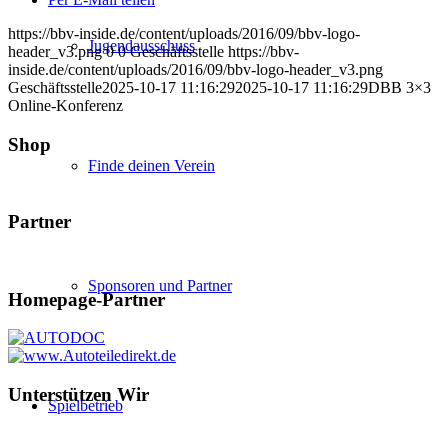
https://bbv-inside.de/content/uploads/2016/09/bbv-logo-
Jugendausschuss
header_v3.png
0
0
Geschäftsstelle
https://bbv-
inside.de/content/uploads/2016/09/bbv-logo-header_v3.png
Geschäftsstelle
2025-10-17 11:16:29
2025-10-17 11:16:29
DBB 3×3
Online-Konferenz
Shop
Finde deinen Verein
Partner
Sponsoren und Partner
Homepage-Partner
Unterstützen Wir
Spielbetrieb