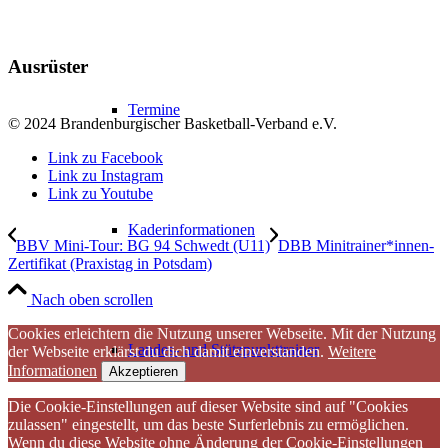
Ausrüster
Termine
© 2024 Brandenburgischer Basketball-Verband e.V.
Link zu Facebook
Link zu Instagram
Link zu Youtube
Kaderinformationen
BBV Mini-Tour: BG 94 Schwedt (U11)
DBB Minitrainer*innen-
Zertifikat (Praxistag in Potsdam)
Nach oben scrollen
Cookies erleichtern die Nutzung unserer Webseite. Mit der Nutzung
Landes- und Stützpunkttrainer
der Webseite erklärst du dich damit einverstanden.
Weitere
Informationen
Akzeptieren
Die Cookie-Einstellungen auf dieser Website sind auf "Cookies
zulassen" eingestellt, um das beste Surferlebnis zu ermöglichen.
Wenn du diese Website ohne Änderung der Cookie-Einstellungen