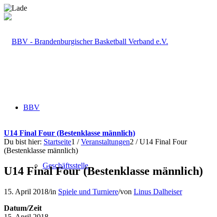
BBV
U14 Final Four (Bestenklasse männlich)
Du bist hier:
Startseite
1
/
Veranstaltungen
2
/
U14 Final Four
(Bestenklasse männlich)
Geschäftsstelle
U14 Final Four (Bestenklasse männlich)
15. April 2018
/
in
Spiele und Turniere
/
von
Linus Dalheiser
Datum/Zeit
15. April 2018