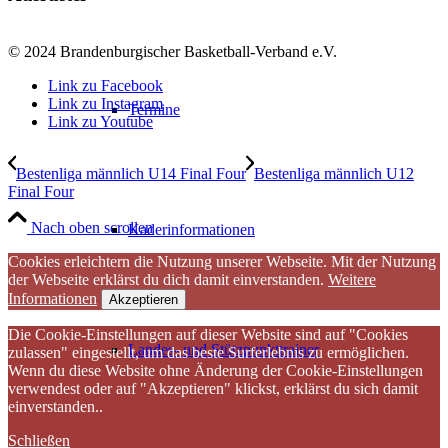
© 2024 Brandenburgischer Basketball-Verband e.V.
Link zu Facebook
Link zu Instagram
Termine
Link zu Youtube
Bestenliga männlich U14 Final Four
Bestenliga männlich U12
Final Four
Nach oben scrollen
Kaderinformationen
Cookies erleichtern die Nutzung unserer Webseite. Mit der Nutzung
der Webseite erklärst du dich damit einverstanden.
Weitere
Informationen
Akzeptieren
Die Cookie-Einstellungen auf dieser Website sind auf "Cookies
Landes- und Stützpunkttrainer
zulassen" eingestellt, um das beste Surferlebnis zu ermöglichen.
Wenn du diese Website ohne Änderung der Cookie-Einstellungen
verwendest oder auf "Akzeptieren" klickst, erklärst du sich damit
einverstanden..
Schließen