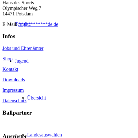
Haus des Sports
Olympischer Weg 7
14471 Potsdam
Termine
E-Mail:
**
@
********
de.de
Infos
Jobs und Ehrenämter
Shop
Jugend
Kontakt
Downloads
Impressum
Übersicht
Datenschutz
Ballpartner
Landesauswahlen
Ausrüster