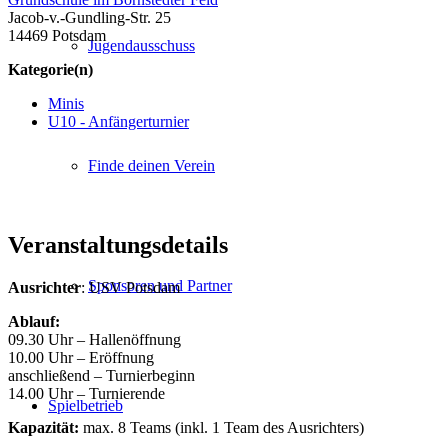
Jacob-v.-Gundling-Str. 25
14469 Potsdam
Jugendausschuss
Kategorie(n)
Minis
U10 - Anfängerturnier
Finde deinen Verein
Veranstaltungsdetails
Sponsoren und Partner
Ausrichter
: USV Potsdam
Ablauf:
09.30 Uhr – Hallenöffnung
10.00 Uhr – Eröffnung
anschließend – Turnierbeginn
14.00 Uhr – Turnierende
Spielbetrieb
Kapazität:
max. 8 Teams (inkl. 1 Team des Ausrichters)