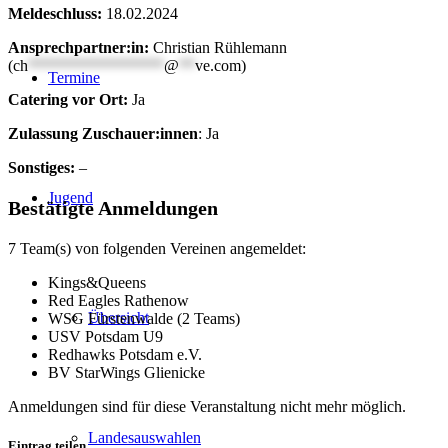
Meldeschluss:
18.02.2024
Ansprechpartner:in:
Christian Rühlemann
(
ch
*****************
@
**
ve.com
)
Termine
Catering vor Ort:
Ja
Zulassung Zuschauer:innen
: Ja
Sonstiges:
–
Jugend
Bestätigte Anmeldungen
7 Team(s) von folgenden Vereinen angemeldet:
Kings&Queens
Red Eagles Rathenow
Übersicht
WSG Fürstenwalde (2 Teams)
USV Potsdam U9
Redhawks Potsdam e.V.
BV StarWings Glienicke
Anmeldungen sind für diese Veranstaltung nicht mehr möglich.
Landesauswahlen
Eintrag teilen