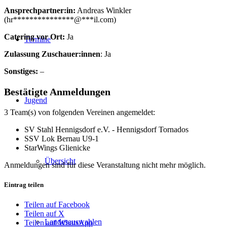
Ansprechpartner:in:
Andreas Winkler
(
hr
***************
@
***
il.com
)
Catering vor Ort:
Ja
Termine
Zulassung Zuschauer:innen
: Ja
Sonstiges:
–
Bestätigte Anmeldungen
Jugend
3 Team(s) von folgenden Vereinen angemeldet:
SV Stahl Hennigsdorf e.V. - Hennigsdorf Tornados
SSV Lok Bernau U9-1
StarWings Glienicke
Übersicht
Anmeldungen sind für diese Veranstaltung nicht mehr möglich.
Eintrag teilen
Teilen auf Facebook
Teilen auf X
Landesauswahlen
Teilen auf WhatsApp