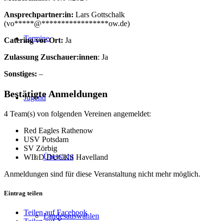
Ansprechpartner:in:
Lars Gottschalk
(
vo
*****
@
*****************
ow.de
)
Termine
Catering vor Ort:
Ja
Zulassung Zuschauer:innen
: Ja
Sonstiges:
–
Bestätigte Anmeldungen
Jugend
4 Team(s) von folgenden Vereinen angemeldet:
Red Eagles Rathenow
USV Potsdam
SV Zörbig
Übersicht
WILD DUCKS Havelland
Anmeldungen sind für diese Veranstaltung nicht mehr möglich.
Eintrag teilen
Teilen auf Facebook
Landesauswahlen