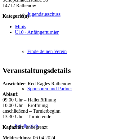
14712 Rathenow
Jugendausschuss
Kategorie(n)
Minis
U10 - Anfängerturnier
Finde deinen Verein
Veranstaltungsdetails
Ausrichter
: Red Eagles Rathenow
Sponsoren und Partner
Ablauf:
09.00 Uhr – Hallenöffnung
10.00 Uhr – Eröffnung
anschließend – Turnierbeginn
13.30 Uhr – Turnierende
Spielbetrieb
Kapazität:
unbegrenzt
Meldeschluss:
06.04.2024