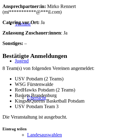
Ansprechpartner:in:
Mirko Rennert
(
mi
***********
@
***
il.com
)
Catering vor Ort:
Ja
Termine
Zulassung Zuschauer:innen
: Ja
Sonstiges:
–
Bestätigte Anmeldungen
Jugend
8 Team(s) von folgenden Vereinen angemeldet:
USV Potsdam (2 Teams)
WSG Fürstenwalde
RedHawks Potsdam (2 Teams)
Baskets Brandenburg
Übersicht
Kings&Queens Basketball Potsdam
USV Potsdam Team 3
Die Veranstaltung ist ausgebucht.
Eintrag teilen
Landesauswahlen