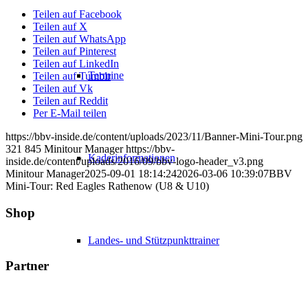
Teilen auf Facebook
Teilen auf X
Teilen auf WhatsApp
Teilen auf Pinterest
Teilen auf LinkedIn
Termine
Teilen auf Tumblr
Teilen auf Vk
Teilen auf Reddit
Per E-Mail teilen
https://bbv-inside.de/content/uploads/2023/11/Banner-Mini-Tour.png
321
845
Minitour Manager
https://bbv-
Kaderinformationen
inside.de/content/uploads/2016/09/bbv-logo-header_v3.png
Minitour Manager
2025-09-01 18:14:24
2026-03-06 10:39:07
BBV
Mini-Tour: Red Eagles Rathenow (U8 & U10)
Shop
Landes- und Stützpunkttrainer
Partner