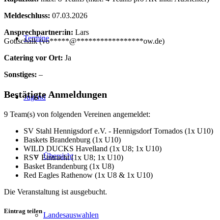
Meldeschluss:
07.03.2026
Ansprechpartner:in:
Lars
Termine
Gottschalk (
vo
*****
@
*****************
ow.de
)
Catering vor Ort:
Ja
Sonstiges:
–
Bestätigte Anmeldungen
Jugend
9 Team(s) von folgenden Vereinen angemeldet:
SV Stahl Hennigsdorf e.V. - Hennigsdorf Tornados (1x U10)
Baskets Brandenburg (1x U10)
WILD DUCKS Havelland (1x U8; 1x U10)
Übersicht
RSV Eintracht (1x U8; 1x U10)
Basket Brandenburg (1x U8)
Red Eagles Rathenow (1x U8 & 1x U10)
Die Veranstaltung ist ausgebucht.
Eintrag teilen
Landesauswahlen