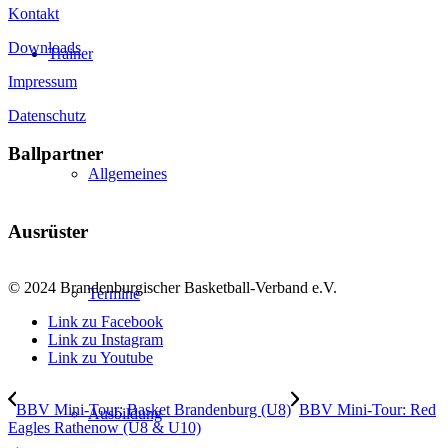
Kontakt
Downloads
Trainer
Impressum
Datenschutz
Ballpartner
Allgemeines
Ausrüster
© 2024 Brandenburgischer Basketball-Verband e.V.
Termine
Link zu Facebook
Link zu Instagram
Link zu Youtube
BBV Mini-Tour: Basket Brandenburg (U8)
BBV Mini-Tour: Red
Ausbildung
Eagles Rathenow (U8 & U10)