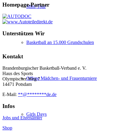
Homepage-Partner
Mini-Tour
Unterstützen Wir
Basketball an 15.000 Grundschulen
Kontakt
Brandenburgischer Basketball-Verband e. V.
Haus des Sports
Offene Mädchen- und Frauenturniere
Olympischer Weg 7
14471 Potsdam
E-Mail:
**
@
********
de.de
Infos
Girls Days
Jobs und Ehrenämter
Shop