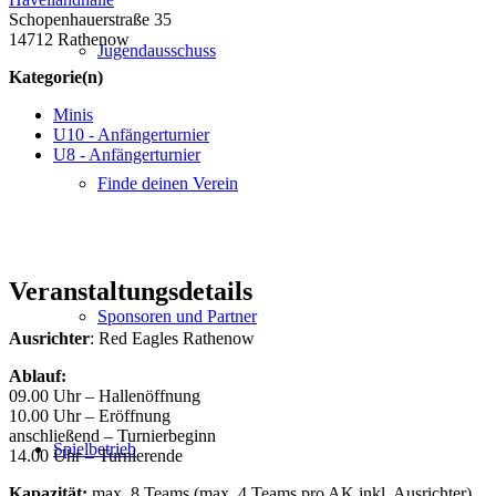
Schopenhauerstraße 35
14712 Rathenow
Jugendausschuss
Kategorie(n)
Minis
U10 - Anfängerturnier
U8 - Anfängerturnier
Finde deinen Verein
Veranstaltungsdetails
Sponsoren und Partner
Ausrichter
: Red Eagles Rathenow
Ablauf:
09.00 Uhr – Hallenöffnung
10.00 Uhr – Eröffnung
anschließend – Turnierbeginn
Spielbetrieb
14.00 Uhr – Turnierende
Kapazität:
max. 8 Teams (max. 4 Teams pro AK inkl. Ausrichter)