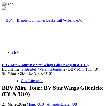
BBV
BBV Mini-Tour: BV StarWings Glienicke (U8 & U10)
Du bist hier:
Startseite
1
/
Veranstaltungen
2
/
BBV Mini-Tour: BV
StarWings Glienicke (U8 & U10)
Geschäftsstelle
BBV Mini-Tour: BV StarWings Glienicke
(U8 & U10)
23. Mai 2026
/
in
Minis
,
U10 - Anfängerturnier
,
U8 -