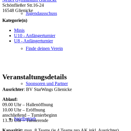
Schönfließer Str.16-24
16548 Glienicke
Jugendausschuss
Kategorie(n)
Minis
U10 - Anfängerturnier
U8 - Anfängerturnier
Finde deinen Verein
Veranstaltungsdetails
Sponsoren und Partner
Ausrichter
: BV StarWings Glienicke
Ablauf:
09.00 Uhr – Hallenöffnung
10.00 Uhr – Eröffnung
anschließend – Turnierbeginn
Spielbetrieb
13.30 Uhr – Turnierende
Kapazität:
max. 8 Teams (je 4 Teams pro AK inkl. Ausrichter)