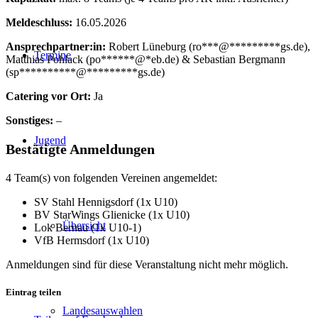
Meldeschluss:
16.05.2026
Ansprechpartner:in:
Robert Lüneburg (
ro
***
@
*********
gs.de
),
Termine
Matthias Pohlack (
po
******
@
*
eb.de
) & Sebastian Bergmann
(
sp
**********
@
*********
gs.de
)
Catering vor Ort:
Ja
Sonstiges:
–
Jugend
Bestätigte Anmeldungen
4 Team(s) von folgenden Vereinen angemeldet:
SV Stahl Hennigsdorf (1x U10)
BV StarWings Glienicke (1x U10)
Übersicht
Lok Bernau (1x U10-1)
VfB Hermsdorf (1x U10)
Anmeldungen sind für diese Veranstaltung nicht mehr möglich.
Eintrag teilen
Landesauswahlen