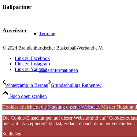
Ballpartner
Ausrüster
Termine
© 2024 Brandenburgischer Basketball-Verband e.V.
Link zu Facebook
Link zu Instagram
Link zu Youtube
Kaderinformationen
Wintercamp in Bernau
Grundschulliga Rathenow
Nach oben scrollen
Cookies erleichtern die Nutzung unserer Webseite. Mit der Nutzung d
Landes- und Stützpunkttrainer
Die Cookie-Einstellungen auf dieser Website sind auf "Cookies zulas
oder auf "Akzeptieren" klickst, erklärst du sich damit einverstanden..
Schließen