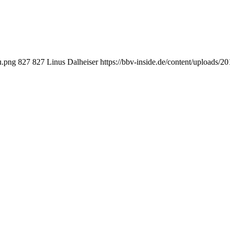
u.png
827
827
Linus Dalheiser
https://bbv-inside.de/content/uploads/