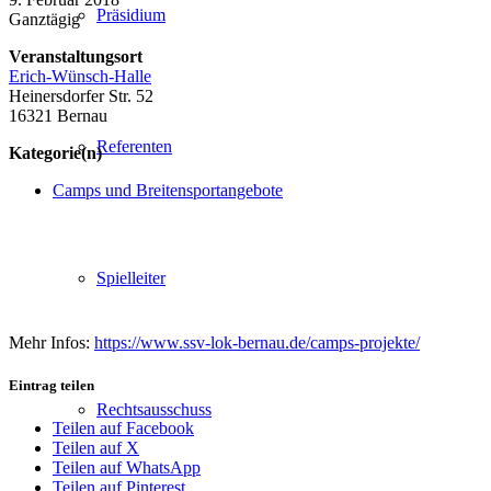
Präsidium
Ganztägig
Veranstaltungsort
Erich-Wünsch-Halle
Heinersdorfer Str. 52
16321 Bernau
Referenten
Kategorie(n)
Camps und Breitensportangebote
Spielleiter
Mehr Infos:
https://www.ssv-lok-bernau.de/camps-projekte/
Eintrag teilen
Rechtsausschuss
Teilen auf Facebook
Teilen auf X
Teilen auf WhatsApp
Teilen auf Pinterest