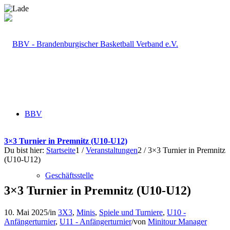
BBV
3×3 Turnier in Premnitz (U10-U12)
Du bist hier:
Startseite
1
/
Veranstaltungen
2
/
3×3 Turnier in Premnitz
(U10-U12)
Geschäftsstelle
3×3 Turnier in Premnitz (U10-U12)
10. Mai 2025
/
in
3X3
,
Minis
,
Spiele und Turniere
,
U10 -
Anfängerturnier
,
U11 - Anfängerturnier
/
von
Minitour Manager