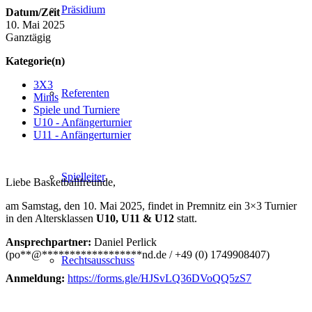
Präsidium
Datum/Zeit
10. Mai 2025
Ganztägig
Kategorie(n)
3X3
Referenten
Minis
Spiele und Turniere
U10 - Anfängerturnier
U11 - Anfängerturnier
Spielleiter
Liebe Basketballfreunde,
am Samstag, den 10. Mai 2025, findet in Premnitz ein 3×3 Turnier
in den Altersklassen
U10, U11 & U12
statt.
Ansprechpartner:
Daniel Perlick
(
po
**
@
******************
nd.de
/ +49 (0) 1749908407)
Rechtsausschuss
Anmeldung:
https://forms.gle/HJSvLQ36DVoQQ5zS7