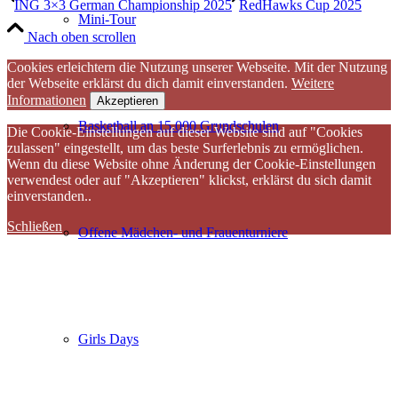
ING 3×3 German Championship 2025
RedHawks Cup 2025
Mini-Tour
Nach oben scrollen
Cookies erleichtern die Nutzung unserer Webseite. Mit der Nutzung
der Webseite erklärst du dich damit einverstanden.
Weitere
Informationen
Akzeptieren
Basketball an 15.000 Grundschulen
Die Cookie-Einstellungen auf dieser Website sind auf "Cookies
zulassen" eingestellt, um das beste Surferlebnis zu ermöglichen.
Wenn du diese Website ohne Änderung der Cookie-Einstellungen
verwendest oder auf "Akzeptieren" klickst, erklärst du sich damit
einverstanden..
Schließen
Offene Mädchen- und Frauenturniere
Girls Days