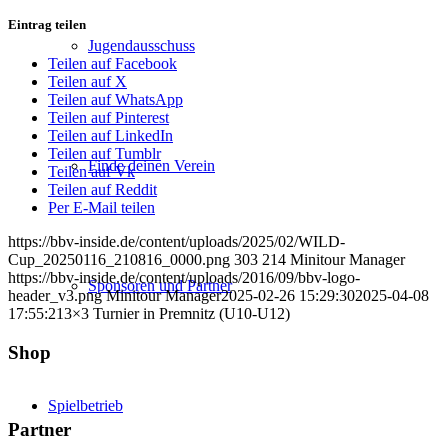
Eintrag teilen
Jugendausschuss
Teilen auf Facebook
Teilen auf X
Teilen auf WhatsApp
Teilen auf Pinterest
Teilen auf LinkedIn
Teilen auf Tumblr
Finde deinen Verein
Teilen auf Vk
Teilen auf Reddit
Per E-Mail teilen
https://bbv-inside.de/content/uploads/2025/02/WILD-
Cup_20250116_210816_0000.png
303
214
Minitour Manager
https://bbv-inside.de/content/uploads/2016/09/bbv-logo-
Sponsoren und Partner
header_v3.png
Minitour Manager
2025-02-26 15:29:30
2025-04-08
17:55:21
3×3 Turnier in Premnitz (U10-U12)
Shop
Spielbetrieb
Partner