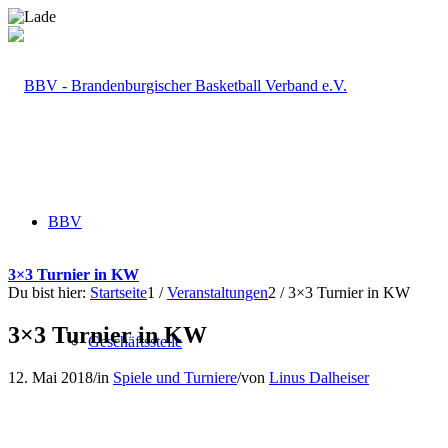
BBV
3×3 Turnier in KW
Du bist hier:
Startseite
1
/
Veranstaltungen
2
/
3×3 Turnier in KW
3×3 Turnier in KW
Geschäftsstelle
12. Mai 2018
/
in
Spiele und Turniere
/
von
Linus Dalheiser