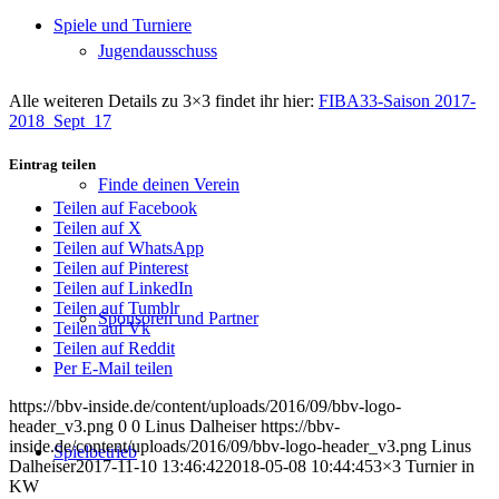
Spiele und Turniere
Jugendausschuss
Alle weiteren Details zu 3×3 findet ihr hier:
FIBA33-Saison 2017-
2018_Sept_17
Eintrag teilen
Finde deinen Verein
Teilen auf Facebook
Teilen auf X
Teilen auf WhatsApp
Teilen auf Pinterest
Teilen auf LinkedIn
Teilen auf Tumblr
Sponsoren und Partner
Teilen auf Vk
Teilen auf Reddit
Per E-Mail teilen
https://bbv-inside.de/content/uploads/2016/09/bbv-logo-
header_v3.png
0
0
Linus Dalheiser
https://bbv-
inside.de/content/uploads/2016/09/bbv-logo-header_v3.png
Linus
Spielbetrieb
Dalheiser
2017-11-10 13:46:42
2018-05-08 10:44:45
3×3 Turnier in
KW