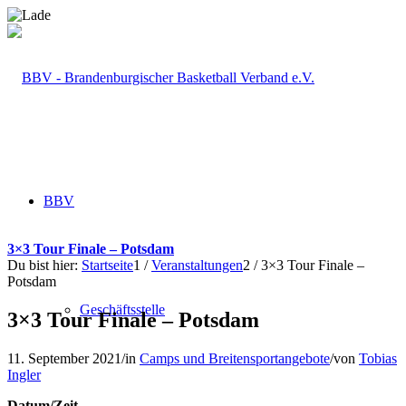
BBV
3×3 Tour Finale – Potsdam
Du bist hier:
Startseite
1
/
Veranstaltungen
2
/
3×3 Tour Finale –
Potsdam
Geschäftsstelle
3×3 Tour Finale – Potsdam
11. September 2021
/
in
Camps und Breitensportangebote
/
von
Tobias
Ingler
Datum/Zeit