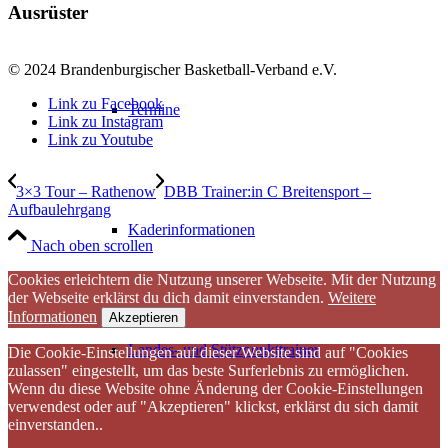
Ausrüster
© 2024 Brandenburgischer Basketball-Verband e.V.
Link zu Facebook
Termine
Link zu Instagram
Link zu Youtube
3×3 Tour – Rathenow
DBB Trainer:in C Breitensport –
Aufbaulehrgang
Kaderinformationen
Nach oben scrollen
Cookies erleichtern die Nutzung unserer Webseite. Mit der Nutzung
der Webseite erklärst du dich damit einverstanden.
Weitere
Informationen
Akzeptieren
Landes- und Stützpunkttrainer
Die Cookie-Einstellungen auf dieser Website sind auf "Cookies
zulassen" eingestellt, um das beste Surferlebnis zu ermöglichen.
Wenn du diese Website ohne Änderung der Cookie-Einstellungen
verwendest oder auf "Akzeptieren" klickst, erklärst du sich damit
einverstanden..