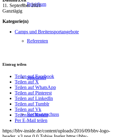
Präsidium
11. September 2021
Ganztägig
Kategorie(n)
Camps und Breitensportangebote
Referenten
Eintrag teilen
Teilen auf Facebook
Spielleiter
Teilen auf X
Teilen auf WhatsApp
Teilen auf Pinterest
Teilen auf LinkedIn
Teilen auf Tumblr
Teilen auf Vk
Rechtsausschuss
Teilen auf Reddit
Per E-Mail teilen
https://bbv-inside.de/content/uploads/2016/09/bbv-logo-
header_v3.png
0
0
Tobias Ingler
https://bbv-