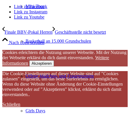
Mini-Tour
Link zu Facebook
Link zu Instagram
Link zu Youtube
Finale BBV-Pokal Herren
Geschäftsstelle nicht besetzt
Basketball an 15.000 Grundschulen
Nach oben scrollen
Cookies erleichtern die Nutzung unserer Webseite. Mit der Nutzung
der Webseite erklärst du dich damit einverstanden.
Weitere
Informationen
Akzeptieren
Die Cookie-Einstellungen auf dieser Website sind auf "Cookies
Offene Mädchen- und Frauenturniere
zulassen" eingestellt, um das beste Surferlebnis zu ermöglichen.
Wenn du diese Website ohne Änderung der Cookie-Einstellungen
verwendest oder auf "Akzeptieren" klickst, erklärst du sich damit
einverstanden..
Schließen
Girls Days