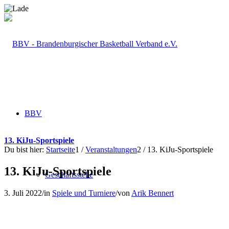
BBV
13. KiJu-Sportspiele
Du bist hier:
Startseite
1
/
Veranstaltungen
2
/
13. KiJu-Sportspiele
13. KiJu-Sportspiele
Geschäftsstelle
3. Juli 2022
/
in
Spiele und Turniere
/
von
Arik Bennert