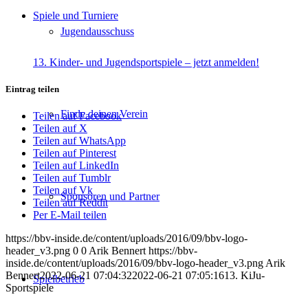
Spiele und Turniere
Jugendausschuss
13. Kinder- und Jugendsportspiele – jetzt anmelden!
Eintrag teilen
Finde deinen Verein
Teilen auf Facebook
Teilen auf X
Teilen auf WhatsApp
Teilen auf Pinterest
Teilen auf LinkedIn
Teilen auf Tumblr
Teilen auf Vk
Sponsoren und Partner
Teilen auf Reddit
Per E-Mail teilen
https://bbv-inside.de/content/uploads/2016/09/bbv-logo-
header_v3.png
0
0
Arik Bennert
https://bbv-
inside.de/content/uploads/2016/09/bbv-logo-header_v3.png
Arik
Bennert
2022-06-21 07:04:32
2022-06-21 07:05:16
13. KiJu-
Spielbetrieb
Sportspiele