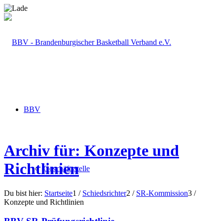
BBV
Archiv für: Konzepte und
Richtlinien
Geschäftsstelle
Du bist hier:
Startseite
1
/
Schiedsrichter
2
/
SR-Kommission
3
/
Konzepte und Richtlinien