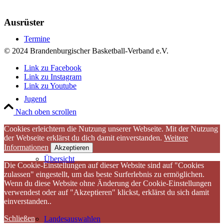
Ausrüster
Termine
© 2024 Brandenburgischer Basketball-Verband e.V.
Link zu Facebook
Link zu Instagram
Link zu Youtube
Jugend
Nach oben scrollen
Cookies erleichtern die Nutzung unserer Webseite. Mit der Nutzung
der Webseite erklärst du dich damit einverstanden.
Weitere
Informationen
Akzeptieren
Übersicht
Die Cookie-Einstellungen auf dieser Website sind auf "Cookies
zulassen" eingestellt, um das beste Surferlebnis zu ermöglichen.
Wenn du diese Website ohne Änderung der Cookie-Einstellungen
verwendest oder auf "Akzeptieren" klickst, erklärst du sich damit
einverstanden..
Schließen
Landesauswahlen