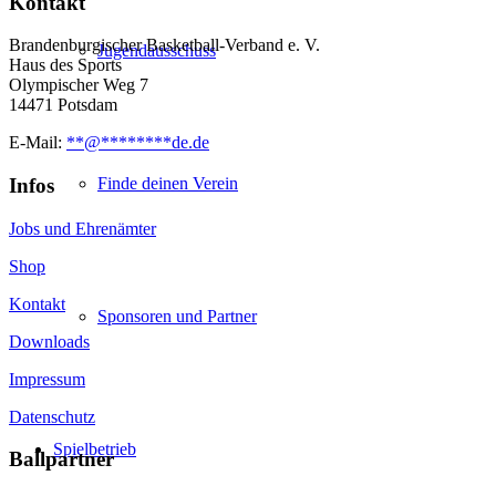
Kontakt
Brandenburgischer Basketball-Verband e. V.
Jugendausschuss
Haus des Sports
Olympischer Weg 7
14471 Potsdam
E-Mail:
**
@
********
de.de
Infos
Finde deinen Verein
Jobs und Ehrenämter
Shop
Kontakt
Sponsoren und Partner
Downloads
Impressum
Datenschutz
Spielbetrieb
Ballpartner