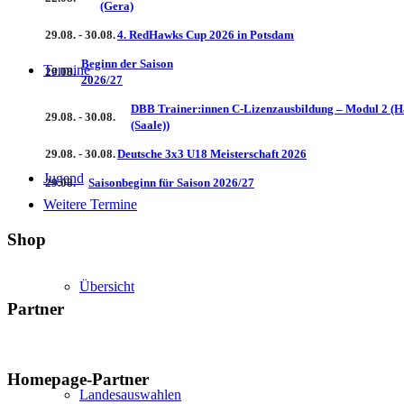
(Gera)
29.08. - 30.08.
4. RedHawks Cup 2026 in Potsdam
Beginn der Saison
Termine
29.08.
2026/27
DBB Trainer:innen C-Lizenzausbildung – Modul 2 (H
29.08. - 30.08.
(Saale))
29.08. - 30.08.
Deutsche 3x3 U18 Meisterschaft 2026
Jugend
29.08.
Saisonbeginn für Saison 2026/27
Weitere Termine
Shop
Übersicht
Partner
Homepage-Partner
Landesauswahlen