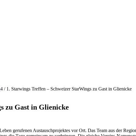
e
4
/
1. Starwings Treffen – Schweizer StarWings zu Gast in Glienicke
s zu Gast in Glienicke
eben gerufenen Austauschprojektes vor Ort. Das Team aus der Region 
tarwings die Tage gemeinsam zu verbringen. Die gleiche Vereins-Namen