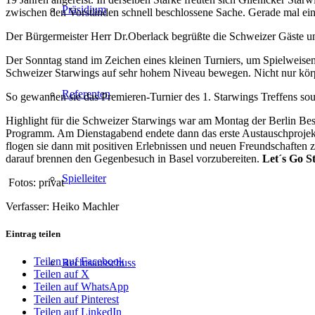
Präsidium
zwischen den Vorständen schnell beschlossene Sache.
Gerade mal ei
Der Bürgermeister Herr Dr.Oberlack begrüßte die Schweizer Gäste 
Der Sonntag stand im Zeichen eines kleinen Turniers, um Spielweisen
Schweizer Starwings auf sehr hohem Niveau bewegen. Nicht nur körpe
Referenten
So gewannen sie das Premieren-Turnier des 1. Starwings Treffens souv
Highlight für die Schweizer Starwings war am Montag der Berlin Be
Programm. Am Dienstagabend endete dann das erste Austauschprojekt 
flogen sie dann mit positiven Erlebnissen und neuen Freundschaften 
darauf brennen den Gegenbesuch in Basel vorzubereiten.
Let´s Go St
Spielleiter
Fotos: privat
Verfasser: Heiko Machler
Eintrag teilen
Teilen auf Facebook
Rechtsausschuss
Teilen auf X
Teilen auf WhatsApp
Teilen auf Pinterest
Teilen auf LinkedIn