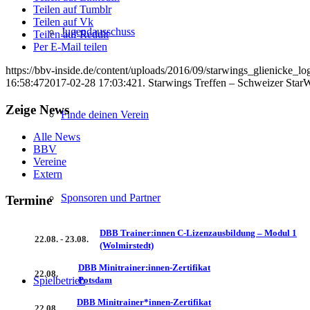
Teilen auf Tumblr
Teilen auf Vk
Jugendausschuss
Teilen auf Reddit
Per E-Mail teilen
https://bbv-inside.de/content/uploads/2016/09/starwings_glienicke_l
16:58:47
2017-02-28 17:03:42
1. Starwings Treffen – Schweizer StarW
Zeige News
Finde deinen Verein
Alle News
BBV
Vereine
Extern
Sponsoren und Partner
Termine
DBB Trainer:innen C-Lizenzausbildung – Modul 1
22.08. - 23.08.
(Wolmirstedt)
DBB Minitrainer:innen-Zertifikat
22.08.
Spielbetrieb
Potsdam
DBB Minitrainer*innen-Zertifikat
22.08.