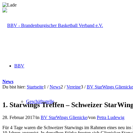
BBV
News
Du bist hier:
Startseite
1
/
News
2
/
Vereine
3
/
BV StarWings Glienick
Geschäftsstelle
1. Starwings Treffen – Schweizer StarWing
28. Februar 2017
/
in
BV StarWings Glienicke
/
von
Petra Ludewig
Für 4 Tage waren die Schweizer Starwings im Rahmen eines neu ins L
19 Jahren angereist. In derselben Stärke freuten sich Glienicker S